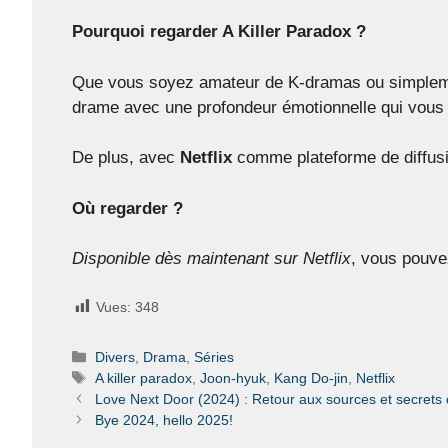
Pourquoi regarder A Killer Paradox ?
Que vous soyez amateur de K-dramas ou simplement 
drame avec une profondeur émotionnelle qui vous t
De plus, avec
Netflix
comme plateforme de diffusio
Où regarder ?
Disponible dès maintenant sur Netflix
, vous pouve
Vues:
348
Catégories
Divers
,
Drama
,
Séries
Étiquettes
A killer paradox
,
Joon-hyuk
,
Kang Do-jin
,
Netflix
Love Next Door (2024) : Retour aux sources et secrets
Bye 2024, hello 2025!