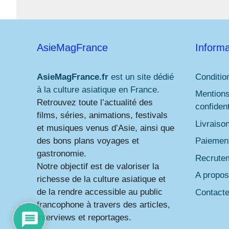
AsieMagFrance
Informa
AsieMagFrance.fr
est un site dédié
Conditio
à la culture asiatique en France.
Mentions
Retrouvez toute l’actualité des
confident
films, séries, animations, festivals
Livraiso
et musiques venus d’Asie, ainsi que
des bons plans voyages et
Paiement
gastronomie.
Recrute
Notre objectif est de valoriser la
A propos
richesse de la culture asiatique et
de la rendre accessible au public
Contact
francophone à travers des articles,
interviews et reportages.