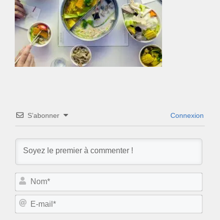
S’abonner
Connexion
N
o
m
E
*
-
m