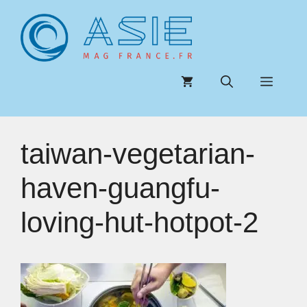
Aller
au
contenu
Menu
taiwan-vegetarian-
haven-guangfu-
loving-hut-hotpot-2