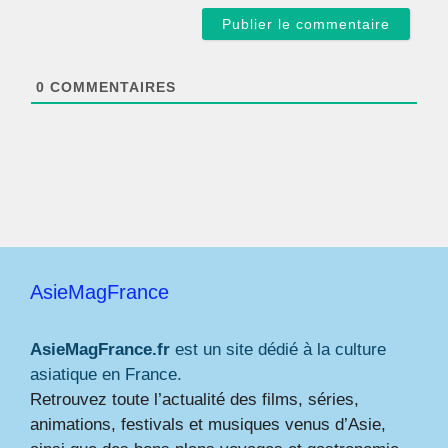
a
i
l
*
0
COMMENTAIRES
AsieMagFrance
AsieMagFrance.fr
est un site dédié à la culture
asiatique en France.
Retrouvez toute l’actualité des films, séries,
animations, festivals et musiques venus d’Asie,