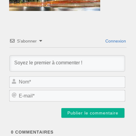
S’abonner
Connexion
N
o
m
E
*
-
m
a
i
l
*
0
COMMENTAIRES