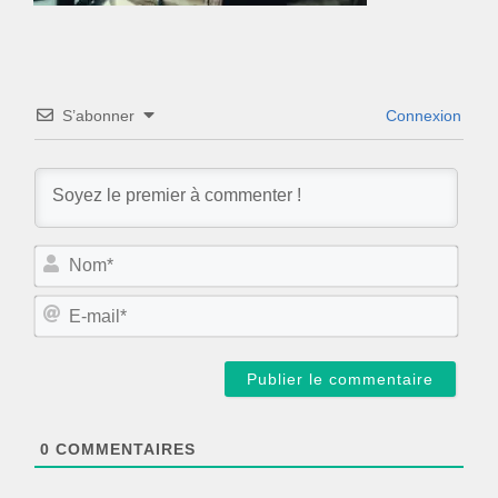
S’abonner
Connexion
N
o
m
E
*
-
m
a
i
l
*
0
COMMENTAIRES