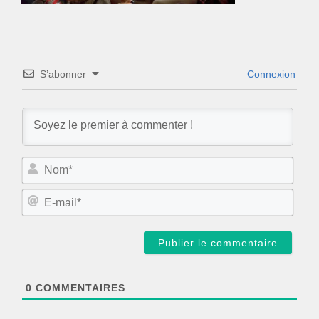
S’abonner
Connexion
N
o
m
E
*
-
m
a
i
l
*
0
COMMENTAIRES