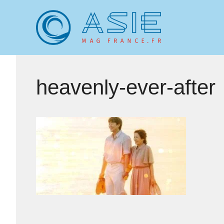
Aller
au
contenu
heavenly-ever-after