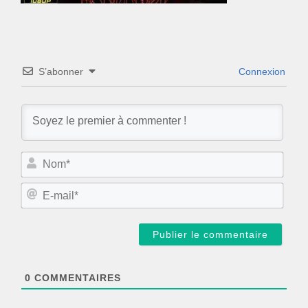
S’abonner
Connexion
N
o
m
E
*
-
m
a
i
l
*
0
COMMENTAIRES