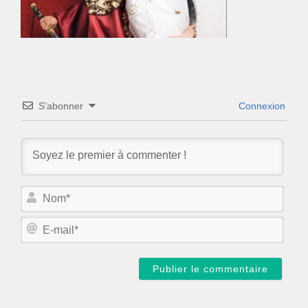
S’abonner
Connexion
N
o
m
E
*
-
m
a
i
l
*