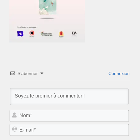
S’abonner
Connexion
N
o
m
E
*
-
m