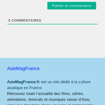
a
i
l
*
0
COMMENTAIRES
AsieMagFrance
AsieMagFrance.fr
est un site dédié à la culture
asiatique en France.
Retrouvez toute l’actualité des films, séries,
animations, festivals et musiques venus d’Asie,