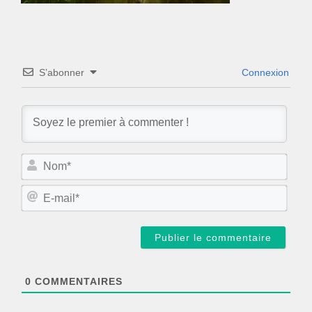
S’abonner
Connexion
N
o
m
E
*
-
m
a
i
l
*
0
COMMENTAIRES