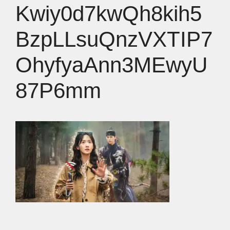
Kwiy0d7kwQh8kih5
BzpLLsuQnzVXTIP7
OhyfyaAnn3MEwyU
87P6mm