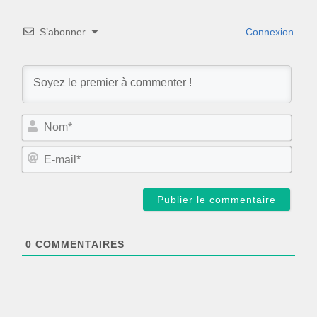
S’abonner
Connexion
N
o
m
E
*
-
m
a
i
l
*
0
COMMENTAIRES