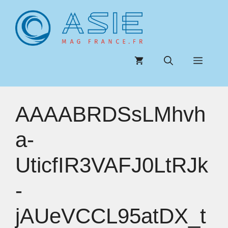
Aller
au
contenu
Menu
AAAABRDSsLMhvh
a-
UticfIR3VAFJ0LtRJk
-
jAUeVCCL95atDX_t