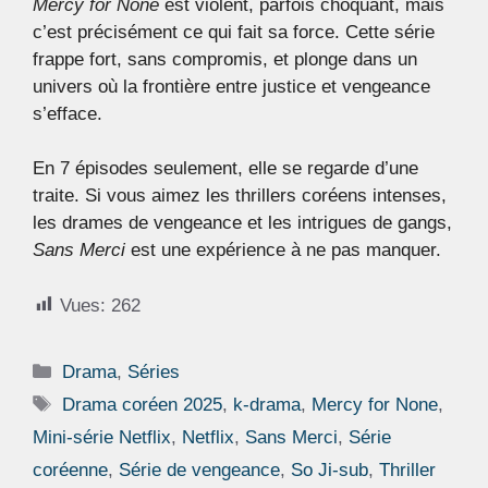
Mercy for None
est violent, parfois choquant, mais
c’est précisément ce qui fait sa force. Cette série
frappe fort, sans compromis, et plonge dans un
univers où la frontière entre justice et vengeance
s’efface.
En 7 épisodes seulement, elle se regarde d’une
traite. Si vous aimez les thrillers coréens intenses,
les drames de vengeance et les intrigues de gangs,
Sans Merci
est une expérience à ne pas manquer.
Vues:
262
Catégories
Drama
,
Séries
Étiquettes
Drama coréen 2025
,
k-drama
,
Mercy for None
,
Mini-série Netflix
,
Netflix
,
Sans Merci
,
Série
coréenne
,
Série de vengeance
,
So Ji-sub
,
Thriller