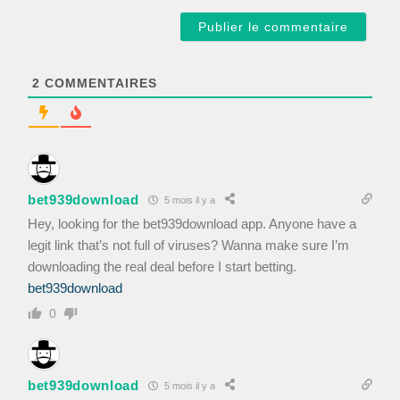
m
a
i
l
*
2
COMMENTAIRES
bet939download
5 mois il y a
Hey, looking for the bet939download app. Anyone have a
legit link that’s not full of viruses? Wanna make sure I’m
downloading the real deal before I start betting.
bet939download
0
bet939download
5 mois il y a