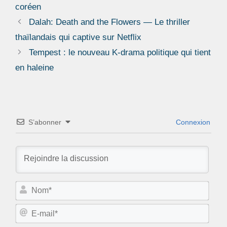
coréen
Dalah: Death and the Flowers — Le thriller
thaïlandais qui captive sur Netflix
Tempest : le nouveau K-drama politique qui tient
en haleine
S’abonner
Connexion
N
o
m
E
*
-