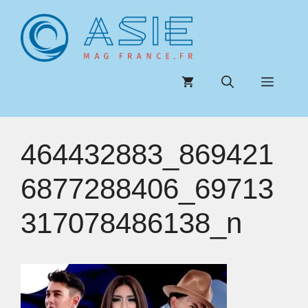
Aller
au
contenu
Menu
464432883_869421
6877288406_69713
317078486138_n