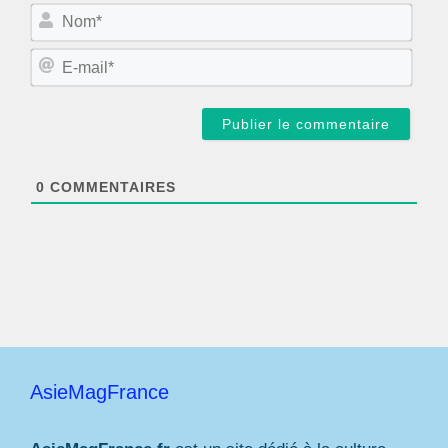
N
o
m
E
*
-
m
a
i
l
*
0
COMMENTAIRES
AsieMagFrance