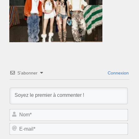
S’abonner
Connexion
N
o
m
E
*
-
m