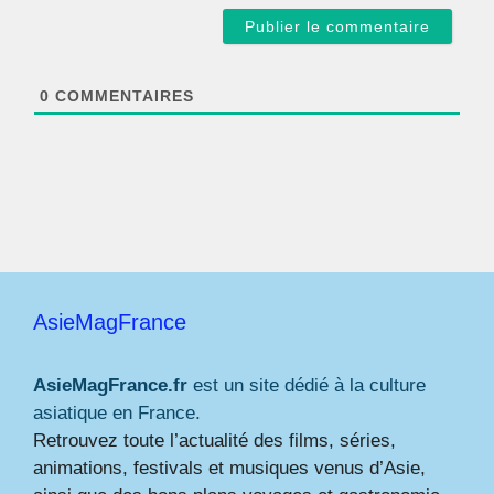
a
i
l
*
0
COMMENTAIRES
AsieMagFrance
AsieMagFrance.fr
est un site dédié à la culture
asiatique en France.
Retrouvez toute l’actualité des films, séries,
animations, festivals et musiques venus d’Asie,