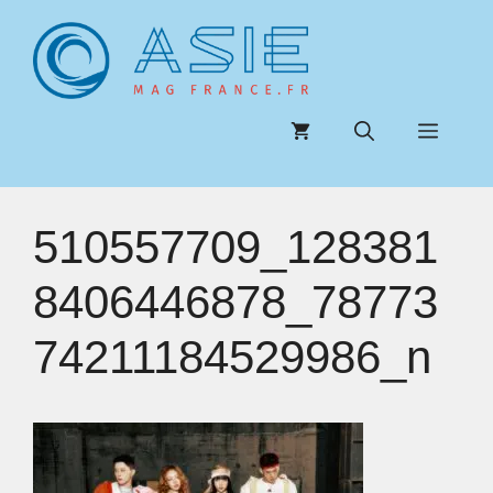
Aller
au
contenu
Menu
510557709_128381
8406446878_78773
74211184529986_n