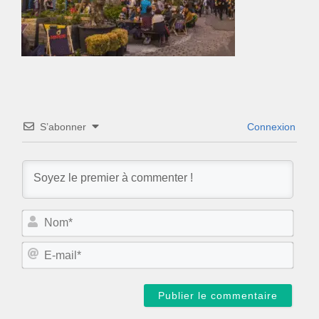
S’abonner
Connexion
N
o
m
E
*
-
m
a
i