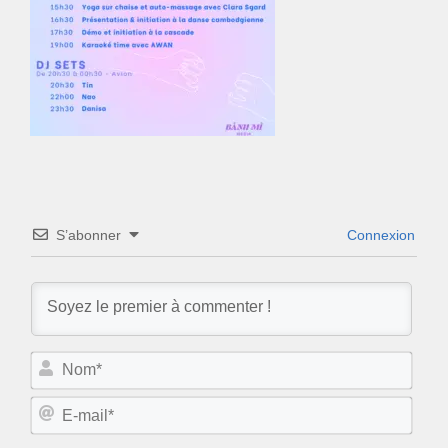
S’abonner
Connexion
N
o
m
E
*
-
m