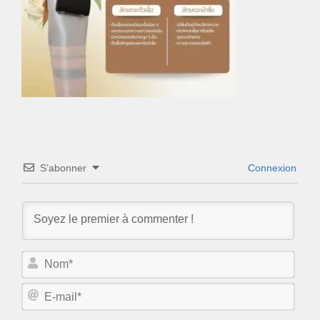
S’abonner
Connexion
N
o
m
E
*
-
m