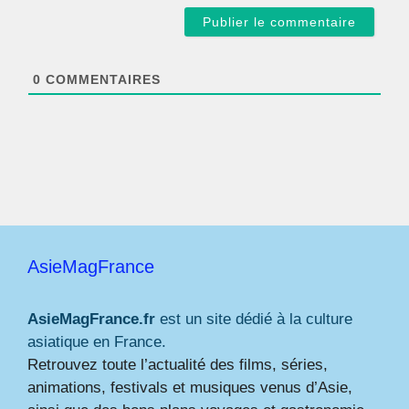
a
i
l
*
0
COMMENTAIRES
AsieMagFrance
AsieMagFrance.fr
est un site dédié à la culture
asiatique en France.
Retrouvez toute l’actualité des films, séries,
animations, festivals et musiques venus d’Asie,