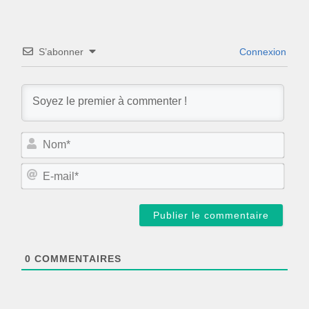
S’abonner
Connexion
N
o
m
E
*
-
m
a
i
l
*
0
COMMENTAIRES