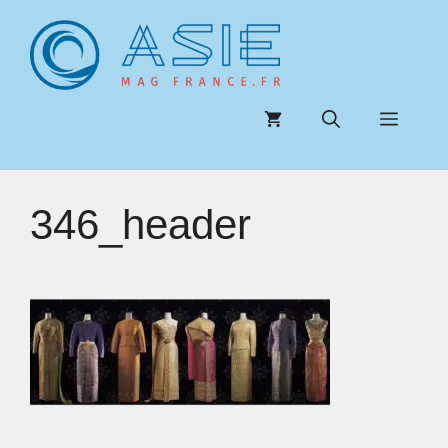
Aller
au
contenu
Menu
346_header