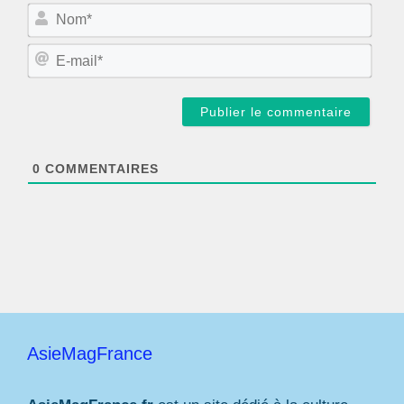
N
o
m
E
*
-
m
a
i
l
*
0
COMMENTAIRES
AsieMagFrance