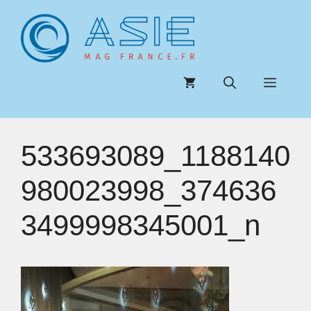
Aller
au
contenu
Menu
533693089_1188140
980023998_374636
3499998345001_n