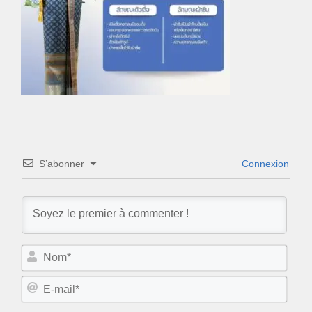
S’abonner
Connexion
N
o
m
E
*
-
m