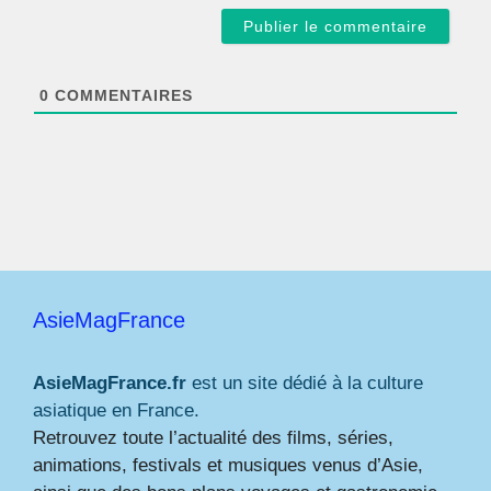
a
i
l
*
0
COMMENTAIRES
AsieMagFrance
AsieMagFrance.fr
est un site dédié à la culture
asiatique en France.
Retrouvez toute l’actualité des films, séries,
animations, festivals et musiques venus d’Asie,