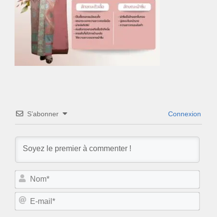
S’abonner
Connexion
N
o
m
E
*
-
m