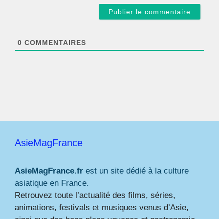
a
i
l
*
0
COMMENTAIRES
AsieMagFrance
AsieMagFrance.fr
est un site dédié à la culture
asiatique en France.
Retrouvez toute l’actualité des films, séries,
animations, festivals et musiques venus d’Asie,