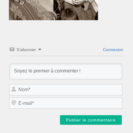
S’abonner
Connexion
N
o
m
E
*
-
m
a
i
l