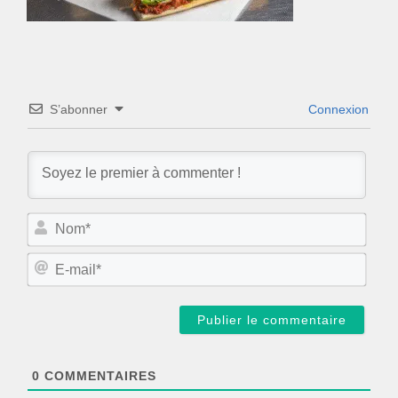
S’abonner
Connexion
N
o
m
E
*
-
m
a
i
l
*
0
COMMENTAIRES