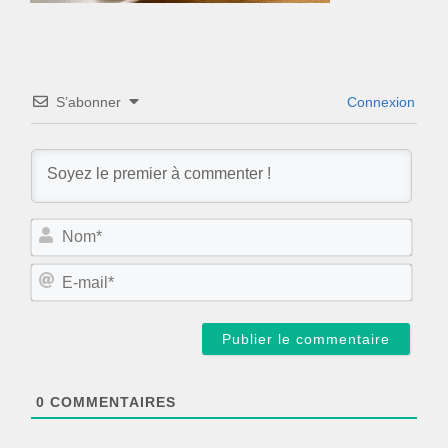
S’abonner
Connexion
N
o
m
E
*
-
m
a
i
l
*
0
COMMENTAIRES