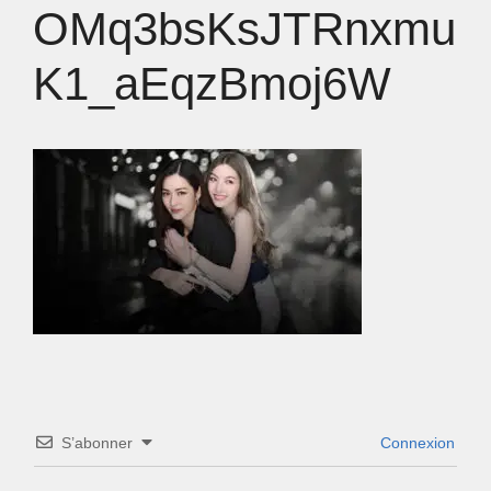
OMq3bsKsJTRnxmu
K1_aEqzBmoj6W
S’abonner
Connexion