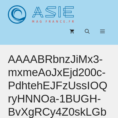
Aller
au
contenu
Menu
AAAABRbnzJiMx3-
mxmeAoJxEjd200c-
PdhtehEJFzUssIOQ
ryHNNOa-1BUGH-
BvXgRCy4Z0skLGb