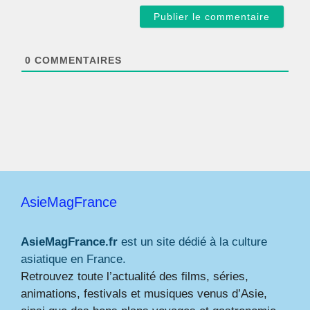
a
i
l
*
0
COMMENTAIRES
AsieMagFrance
AsieMagFrance.fr
est un site dédié à la culture
asiatique en France.
Retrouvez toute l’actualité des films, séries,
animations, festivals et musiques venus d’Asie,