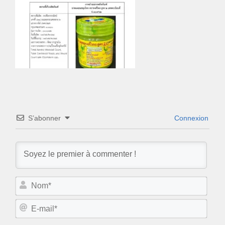
S’abonner
Connexion
N
o
m
E
*
-
m