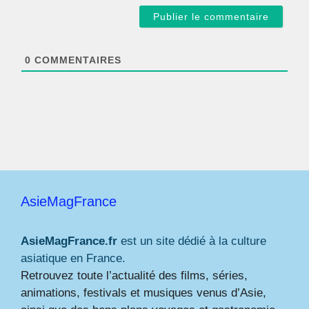
a
i
l
*
0
COMMENTAIRES
AsieMagFrance
AsieMagFrance.fr
est un site dédié à la culture
asiatique en France.
Retrouvez toute l’actualité des films, séries,
animations, festivals et musiques venus d’Asie,