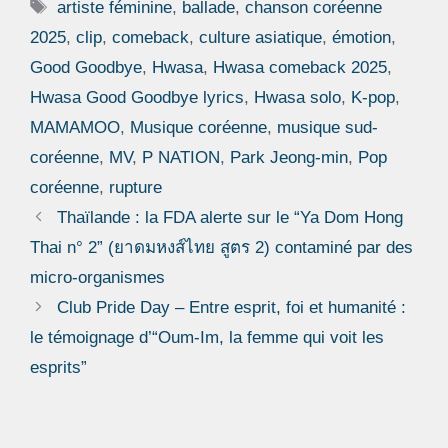
Étiquettes
artiste féminine
,
ballade
,
chanson coréenne
2025
,
clip
,
comeback
,
culture asiatique
,
émotion
,
Good Goodbye
,
Hwasa
,
Hwasa comeback 2025
,
Hwasa Good Goodbye lyrics
,
Hwasa solo
,
K-pop
,
MAMAMOO
,
Musique coréenne
,
musique sud-
coréenne
,
MV
,
P NATION
,
Park Jeong-min
,
Pop
coréenne
,
rupture
Thaïlande : la FDA alerte sur le “Ya Dom Hong
Thai n° 2” (ยาดมหงส์ไทย สูตร 2) contaminé par des
micro-organismes
Club Pride Day – Entre esprit, foi et humanité :
le témoignage d’“Oum-Im, la femme qui voit les
esprits”