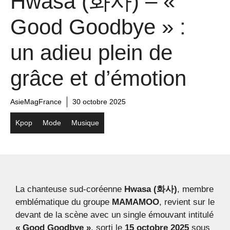
Hwasa (화사) – «
Good Goodbye » :
un adieu plein de
grâce et d’émotion
AsieMagFrance
30 octobre 2025
Kpop
Mode
Musique
La chanteuse sud-coréenne
Hwasa (화사)
, membre
emblématique du groupe
MAMAMOO
, revient sur le
devant de la scène avec un single émouvant intitulé
« Good Goodbye »
, sorti le
15 octobre 2025
sous