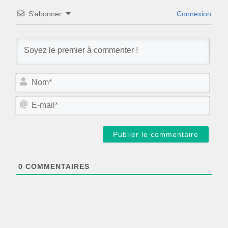
S’abonner
Connexion
N
o
m
E
*
-
m
a
i
l
*
0
COMMENTAIRES