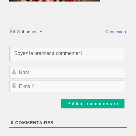
S’abonner
Connexion
N
o
m
E
*
-
m
a
i
l
*
0
COMMENTAIRES