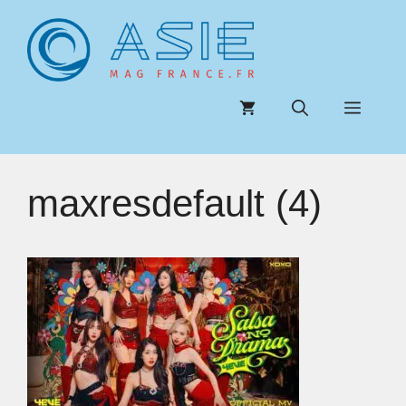
Aller
au
contenu
Menu
maxresdefault (4)