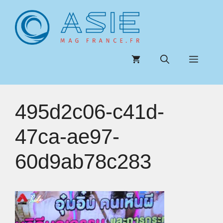
Aller
au
contenu
Menu
495d2c06-c41d-
47ca-ae97-
60d9ab78c283