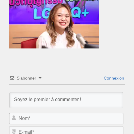
S’abonner
Connexion
N
o
m
E
*