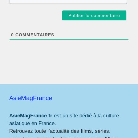
-
m
a
i
l
*
0
COMMENTAIRES
AsieMagFrance
AsieMagFrance.fr
est un site dédié à la culture
asiatique en France.
Retrouvez toute l’actualité des films, séries,