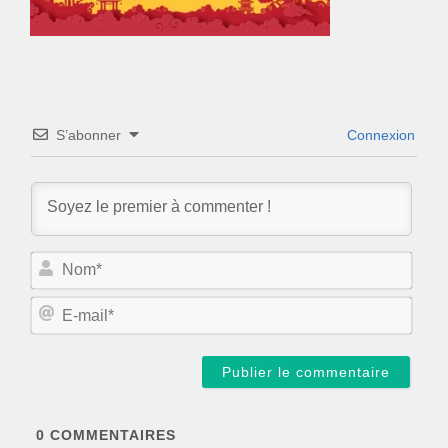
S’abonner
Connexion
N
o
m
E
*
-
m
a
i
l
*
0
COMMENTAIRES