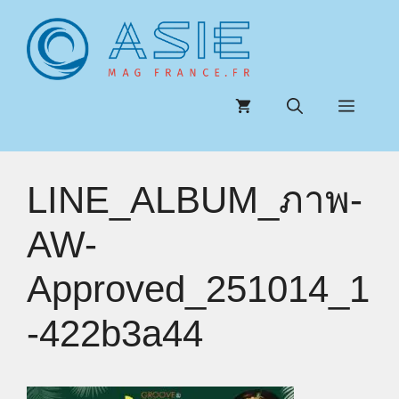
Aller
au
contenu
Menu
LINE_ALBUM_ภาพ-
AW-
Approved_251014_1
-422b3a44