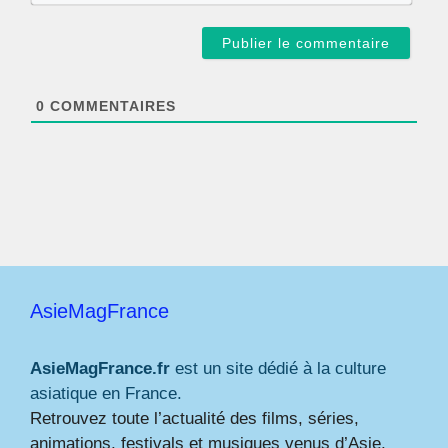
m
a
i
l
*
0
COMMENTAIRES
AsieMagFrance
AsieMagFrance.fr
est un site dédié à la culture
asiatique en France.
Retrouvez toute l’actualité des films, séries,
animations, festivals et musiques venus d’Asie,