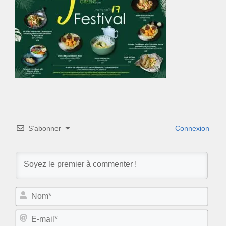
S’abonner
Connexion
N
o
m
E
*
-