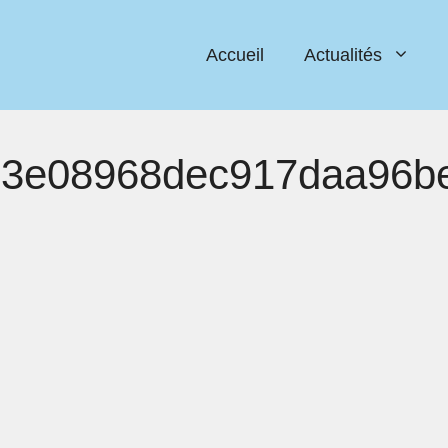
Accueil
Actualités
3e08968dec917daa96be