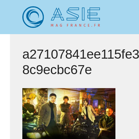
Aller
au
contenu
a27107841ee115fe3
8c9ecbc67e