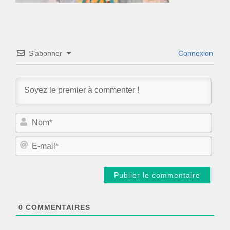
S’abonner
Connexion
N
o
m
E
*
-
m
a
i
l
*
0
COMMENTAIRES