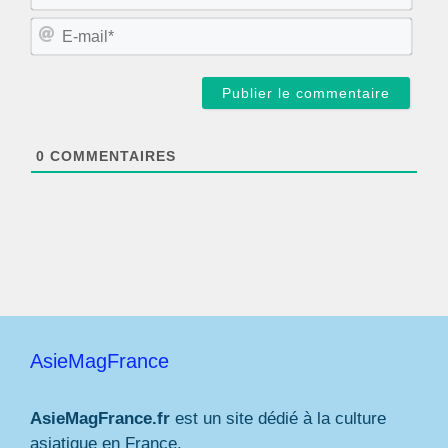
o
m
E
*
-
m
a
i
l
*
0
COMMENTAIRES
AsieMagFrance
AsieMagFrance.fr
est un site dédié à la culture
asiatique en France.