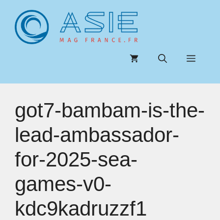
Aller
au
contenu
Menu
got7-bambam-is-the-
lead-ambassador-
for-2025-sea-
games-v0-
kdc9kadruzzf1