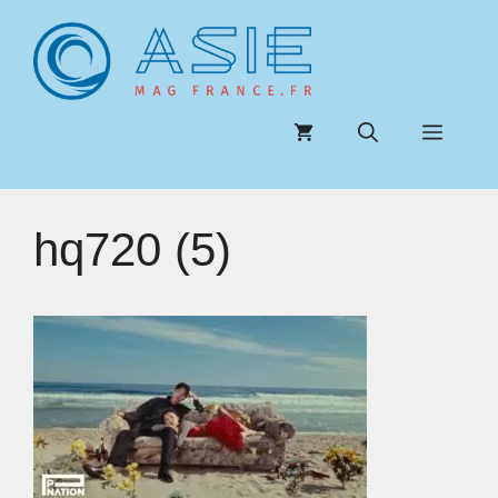
Aller
au
contenu
Menu
hq720 (5)