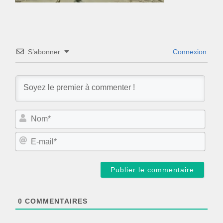
S’abonner
Connexion
N
o
m
E
*
-
m
a
i
l
*
0
COMMENTAIRES