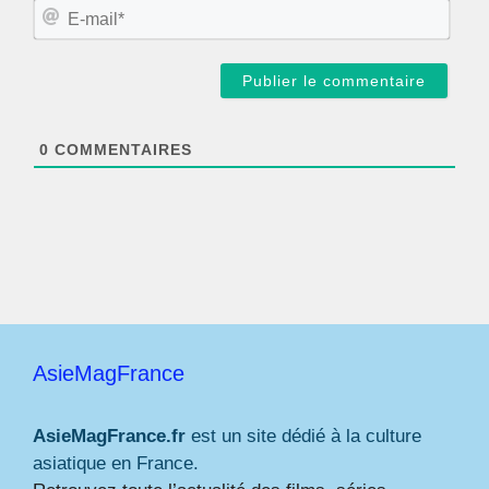
m
E
*
-
m
a
i
l
*
0
COMMENTAIRES
AsieMagFrance
AsieMagFrance.fr
est un site dédié à la culture
asiatique en France.