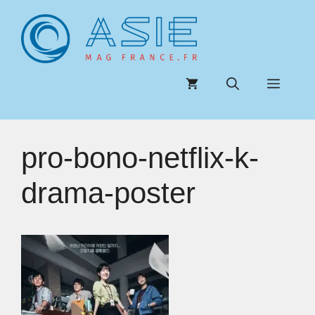
Aller
au
contenu
Menu
pro-bono-netflix-k-
drama-poster