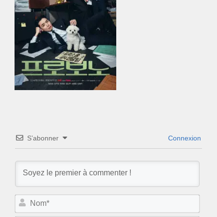
S’abonner
Connexion
N
o