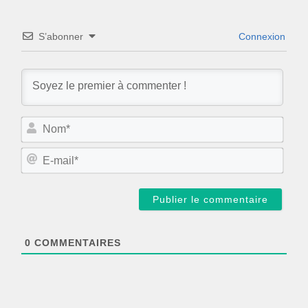
S’abonner
Connexion
N
o
m
E
*
-
m
a
i
l
*
0
COMMENTAIRES