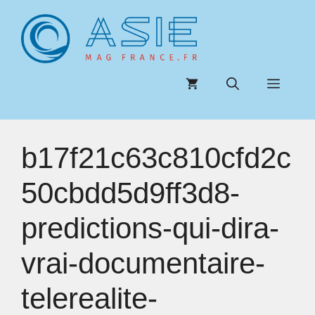
Aller
au
contenu
Menu
b17f21c63c810cfd2c
50cbdd5d9ff3d8-
predictions-qui-dira-
vrai-documentaire-
telerealite-