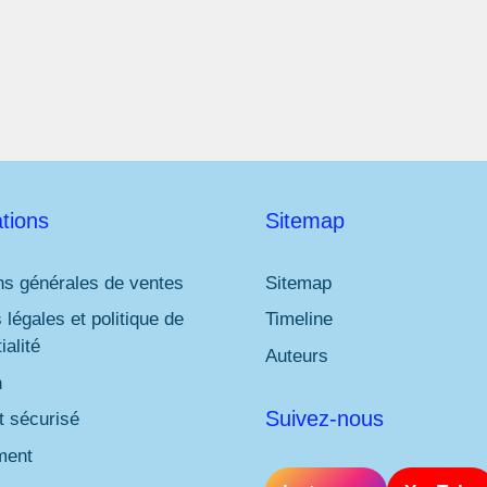
l
*
tions
Sitemap
ns générales de ventes
Sitemap
 légales et politique de
Timeline
ialité
Auteurs
n
Suivez-nous
 sécurisé
ment