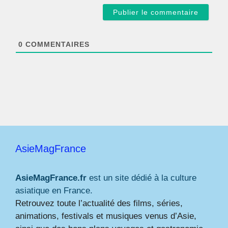
a
i
l
*
0
COMMENTAIRES
AsieMagFrance
AsieMagFrance.fr
est un site dédié à la culture
asiatique en France.
Retrouvez toute l’actualité des films, séries,
animations, festivals et musiques venus d’Asie,