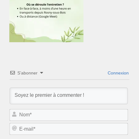
S’abonner
Connexion
N
o
m
E
*
-
m