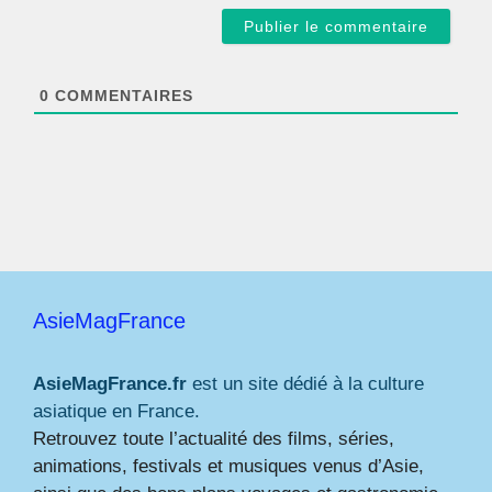
a
i
l
*
0
COMMENTAIRES
AsieMagFrance
AsieMagFrance.fr
est un site dédié à la culture
asiatique en France.
Retrouvez toute l’actualité des films, séries,
animations, festivals et musiques venus d’Asie,