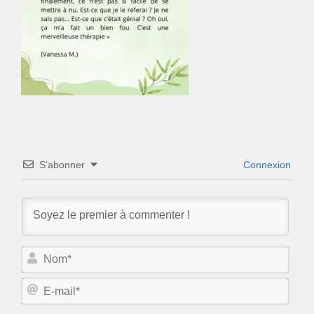
S’abonner
Connexion
N
o
m
E
*
-
m