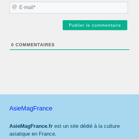
m
E
*
-
m
a
i
l
*
0
COMMENTAIRES
AsieMagFrance
AsieMagFrance.fr
est un site dédié à la culture
asiatique en France.