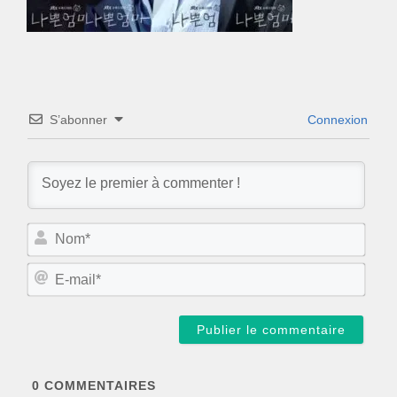
S’abonner
Connexion
N
o
m
E
*
-
m
a
i
l
*
0
COMMENTAIRES