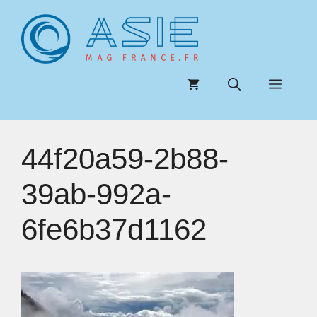
Aller
au
contenu
Menu
44f20a59-2b88-
39ab-992a-
6fe6b37d1162