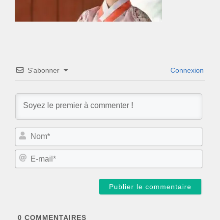
S’abonner
Connexion
N
o
m
E
*
-
m
a
i
l
*
0
COMMENTAIRES