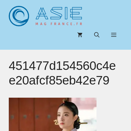
Aller
au
contenu
Menu
451477d154560c4e
e20afcf85eb42e79