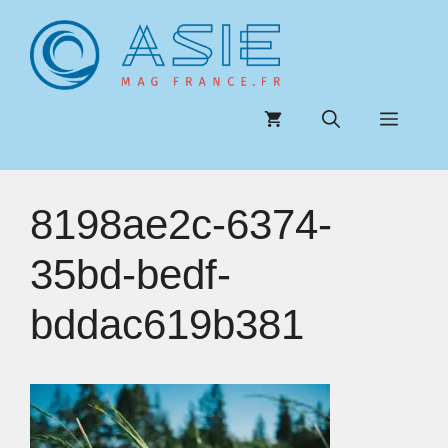
Aller
au
contenu
Menu
8198ae2c-6374-
35bd-bedf-
bddac619b381