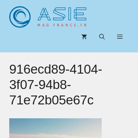
Aller
au
contenu
Menu
916ecd89-4104-
3f07-94b8-
71e72b05e67c