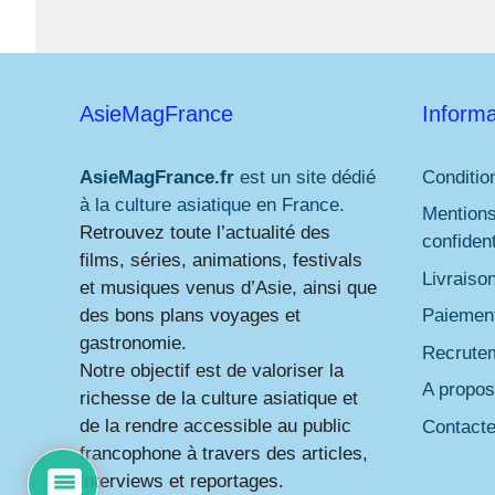
AsieMagFrance
Informa
AsieMagFrance.fr
est un site dédié
Conditio
à la culture asiatique en France.
Mentions
Retrouvez toute l’actualité des
confident
films, séries, animations, festivals
Livraiso
et musiques venus d’Asie, ainsi que
des bons plans voyages et
Paiement
gastronomie.
Recrute
Notre objectif est de valoriser la
A propos
richesse de la culture asiatique et
de la rendre accessible au public
Contact
francophone à travers des articles,
interviews et reportages.