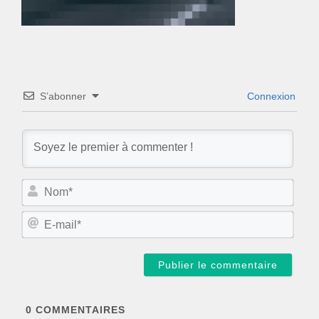
S’abonner
Connexion
N
o
m
E
*
-
m
a
i
l
*
0
COMMENTAIRES